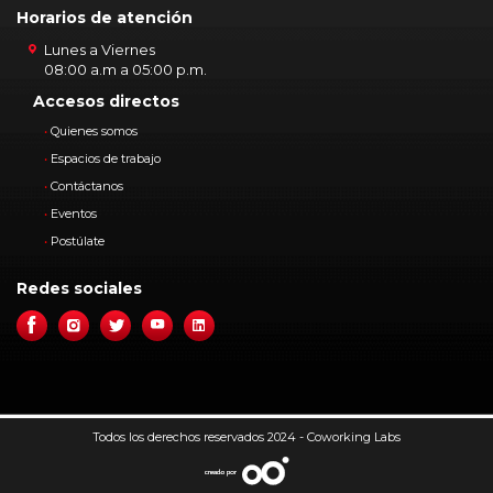
Horarios de atención
Leído lo anterior, autorizo a la Cámara de
Comercio de Bucaramanga el tratamiento de
Lunes a Viernes
los datos personales suministrados en este
08:00 a.m a 05:00 p.m.
formulario. Así mismo, declaro que soy el titular
Accesos directos
de la información reportada, la cual he
suministrado de forma voluntaria, completa,
Quienes somos
confiable, veraz, exacta y verídica.
Espacios de trabajo
Contáctanos
Eventos
Postúlate
Redes sociales
Todos los derechos reservados 2024 - Coworking Labs