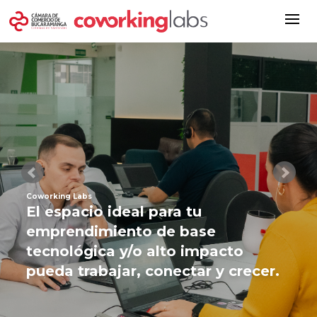
Coworking Labs
El espacio ideal para tu
emprendimiento de base
tecnológica y/o alto impacto
pueda trabajar, conectar y crecer.