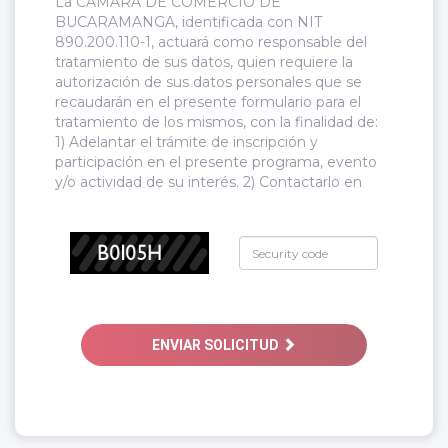
La CÁMARA DE COMERCIO DE
BUCARAMANGA, identificada con NIT
890.200.110-1, actuará como responsable del
tratamiento de sus datos, quien requiere la
autorización de sus datos personales que se
recaudarán en el presente formulario para el
tratamiento de los mismos, con la finalidad de:
1) Adelantar el trámite de inscripción y
participación en el presente programa, evento
y/o actividad de su interés. 2) Contactarlo en
caso de requerir información adicional en
temas relacionados con el presente programa,
evento y/o actividad de su interés. 3). Realizar
control de asistencia al presente programa,
evento y/o actividad de su interés. 4). Realizar el
envío de información o memorias del presente
programa, evento y/o actividad de su interés
según corresponda. 5) Expedir el respectivo
ENVIAR SOLICITUD
certificado de la jornada académica del
presente programa, evento y/o actividad de su
interés según corresponda. 6) Informar sobre
los eventos organizados por la Cámara de
Comercio de Bucaramanga, relacionados con