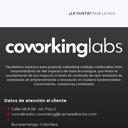
sus funciones, servicios, productos y programas
de formación académica que ofrece. 7).
¿LE GUSTA?
PASE LA VOZ
Solicitarle que evalúe la calidad de los
servicios.8). Compartir sus datos a terceros, con
los cuales la Cámara de Comercio de
Bucaramanga tenga alianzas o acuerdos, para
el desarrollo de sus funciones camerales
(artículo 86 C.Co, el Decreto Único
Reglamentario 1074 de 2015). Nuestra Política
de Tratamiento de Información Personal puede
ser consultada en nuestra página web
www.camaradirecta.com
y sus derechos como
Facilitamos espacios para propiciar networking y trabajo colaborativo entre
emprendedores de alto impacto y de base tecnológica, que lleven al
titular (acceso, actualización, supresión,
escalamiento de sus negocios a través de contenido de valor alrededor de
rectificación y cancelación o revocatoria de la
actividades de emprendimiento e innovación en 3 pilares fundamentales:
autorización) de datos personales podrán ser
conocimiento, conexiones y visibilidad.
ejercidos a través de los siguientes canales:
correo electrónico
Datos de atención al cliente
protecciondatospersonales@camaradirecta.com
,
dirección física Carrera 19 # 36-20, Piso 2, en la
Calle 48 # 28 - 40, Piso 2
ciudad de Bucaramanga, en la línea de teléfono
coordinador.coworking@camaradirecta.com
6527000 o en sistema PQRS en la página web
www.camaradirecta.com.
Bucaramanga, Colombia